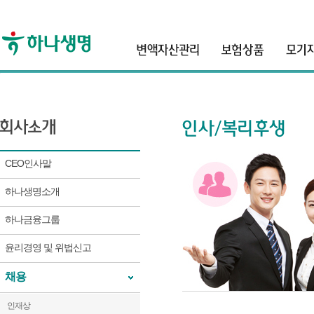
header
CEO인사말
하나생명소개
하나금융그룹
윤리경영 및 위법신고
채용
인재상