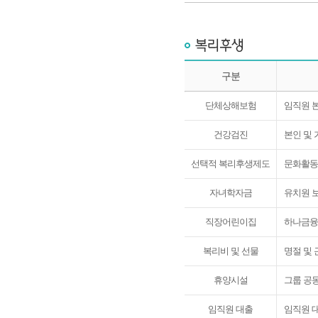
구분
가입단위 및 가입한도
단체상해보험
임직원 본
건강검진
본인 및
선택적 복리후생제도
문화활동
자녀학자금
유치원 보
직장어린이집
하나금융그
복리비 및 선물
명절 및 
휴양시설
그룹 공
임직원 대출
임직원 대