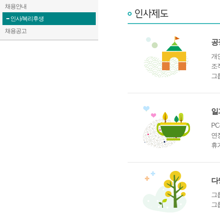
채용안내
인사/복리후생
채용공고
공
개
조
그
일
PC
연
휴
다
그
그룹