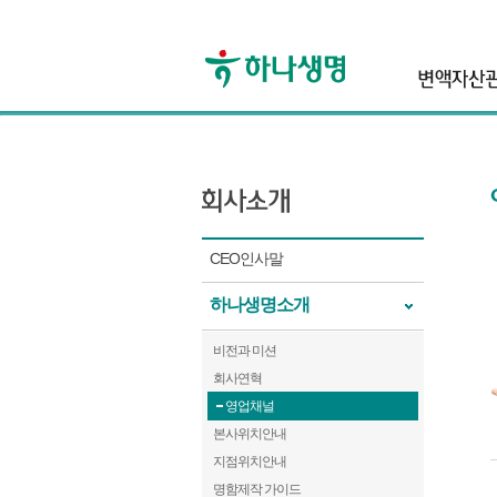
header
CEO인사말
하나생명소개
비전과 미션
회사연혁
영업채널
본사위치안내
지점위치안내
명함제작 가이드