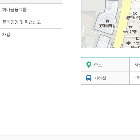
하나금융그룹
윤리경영 및 위법신고
채용
본사안내
주소
서울
2
지하철