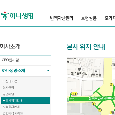
header
CEO인사말
하나생명소개
비전과 미션
회사연혁
영업채널
본사위치안내
지점위치안내
명함제작 가이드