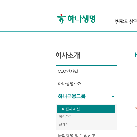
header
CEO인사말
하나생명소개
하나금융그룹
비전과 미션
핵심가치
관계사
윤리경영 및 위법신고